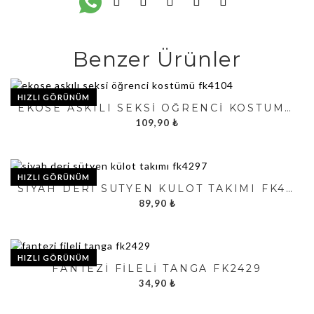
Benzer Ürünler
HIZLI GÖRÜNÜM
EKOSE ASKILI SEKSI ÖĞRENCI KOSTÜMÜ FK4104
109,90
₺
HIZLI GÖRÜNÜM
SIYAH DERI SÜTYEN KÜLOT TAKIMI FK4297
89,90
₺
HIZLI GÖRÜNÜM
FANTEZI FILELI TANGA FK2429
34,90
₺