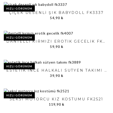
HIZLI GÖRÜNÜM
ÇIÇEK DESENLI ŞIK BABYDOLL FK3337
54,90
₺
HIZLI GÖRÜNÜM
DANTELLI KIRMIZI EROTIK GECELIK FK4007
59,90
₺
HIZLI GÖRÜNÜM
ESTETIK İNCE HALKALI SÜTYEN TAKIMI FK3889
39,90
₺
HIZLI GÖRÜNÜM
SEKSI MOTORCU KIZ KOSTÜMÜ FK2521
119,90
₺