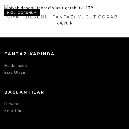
HIZLI GÖRÜNÜM
SIYAH DESENLI FANTAZI VÜCUT ÇORABI FK1179
64,90
₺
FANTAZIKAPINDA
Hakkımızda
Bize Ulaşın
BAĞLANTILAR
Hesabım
Sepetim