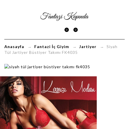
Siyah
Tül
0
0
Jartiyer
Büstiyer
Anasayfa
→
Fantazi İç Giyim
→
Jartiyer
→ Siyah
Tül Jartiyer Büstiyer Takımı FK4035
Takımı
FK4035
FantaziKapinda.com