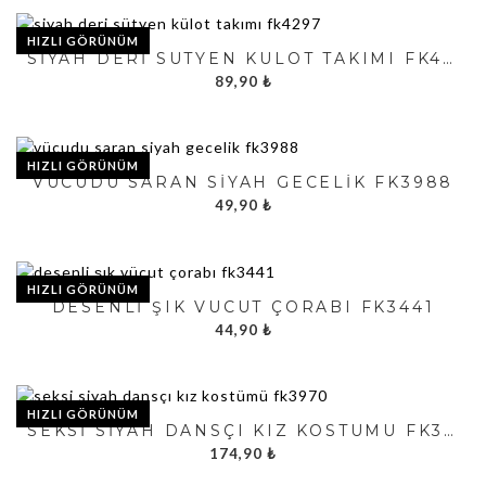
HIZLI GÖRÜNÜM
SIYAH DERI SÜTYEN KÜLOT TAKIMI FK4297
89,90
₺
HIZLI GÖRÜNÜM
VÜCUDU SARAN SIYAH GECELIK FK3988
49,90
₺
HIZLI GÖRÜNÜM
DESENLI ŞIK VÜCUT ÇORABI FK3441
44,90
₺
HIZLI GÖRÜNÜM
SEKSI SIYAH DANSÇI KIZ KOSTÜMÜ FK3970
174,90
₺