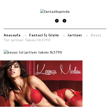
Beyaz
Tül
0
0
Jartiyer
Anasayfa
→
Fantazi İç Giyim
→
Jartiyer
→ Beyaz
Takımı
Tül Jartiyer Takımı FK3790
FK3790
FantaziKapinda.com