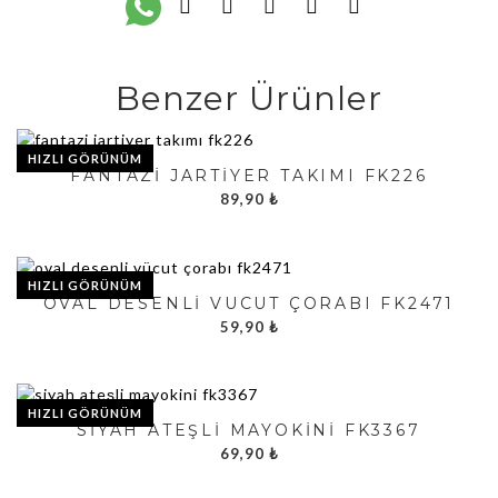
Benzer Ürünler
HIZLI GÖRÜNÜM
FANTAZI JARTIYER TAKIMI FK226
89,90
₺
HIZLI GÖRÜNÜM
OVAL DESENLI VÜCUT ÇORABI FK2471
59,90
₺
HIZLI GÖRÜNÜM
SIYAH ATEŞLI MAYOKINI FK3367
69,90
₺