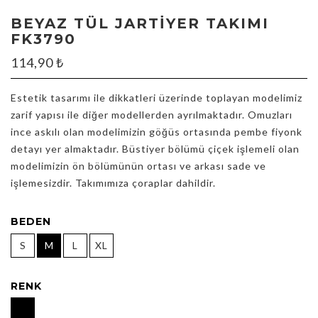
BEYAZ TÜL JARTIYER TAKIMI
FK3790
114,90
₺
Estetik tasarımı ile dikkatleri üzerinde toplayan modelimiz
zarif yapısı ile diğer modellerden ayrılmaktadır. Omuzları
ince askılı olan modelimizin göğüs ortasında pembe fiyonk
detayı yer almaktadır. Büstiyer bölümü çiçek işlemeli olan
modelimizin ön bölümünün ortası ve arkası sade ve
işlemesizdir. Takımımıza çoraplar dahildir.
BEDEN
S
M
L
XL
RENK