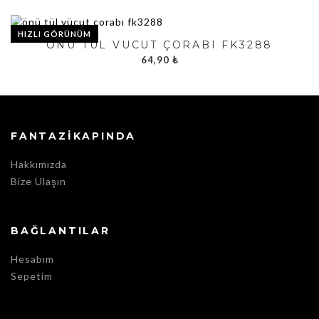
HIZLI GÖRÜNÜM
ÖNÜ TÜL VÜCUT ÇORABI FK3288
64,90
₺
FANTAZIKAPINDA
Hakkımızda
Bize Ulaşın
BAĞLANTILAR
Hesabım
Sepetim