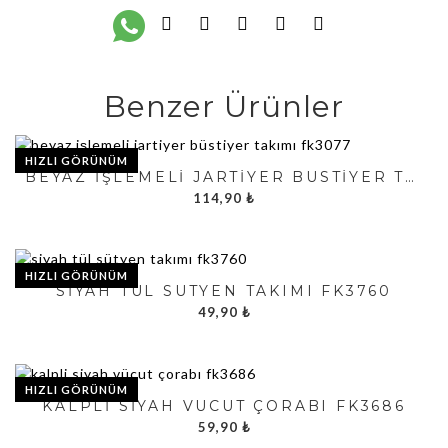
Benzer Ürünler
HIZLI GÖRÜNÜM
BEYAZ İŞLEMELI JARTIYER BÜSTIYER TAKIMI FK3077
114,90
₺
HIZLI GÖRÜNÜM
SIYAH TÜL SÜTYEN TAKIMI FK3760
49,90
₺
HIZLI GÖRÜNÜM
KALPLI SIYAH VÜCUT ÇORABI FK3686
59,90
₺