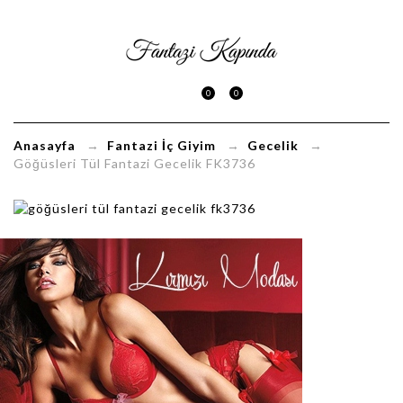
Göğüsleri
Tül
0
0
Fantazi
Gecelik
Anasayfa
→
Fantazi İç Giyim
→
Gecelik
→
Göğüsleri Tül Fantazi Gecelik FK3736
FK3736
FantaziKapinda.com