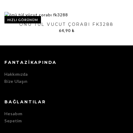
HIZLI GÖRÜNÜM
ÖNÜ TÜL VÜCUT ÇORABI FK3288
64,90
₺
FANTAZIKAPINDA
Hakkımızda
Bize Ulaşın
BAĞLANTILAR
Hesabım
Sepetim