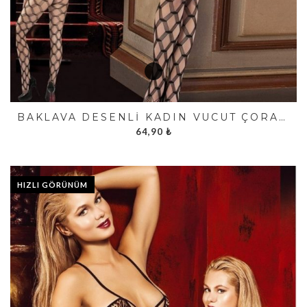
BAKLAVA DESENLI KADIN VÜCUT ÇORABI FK3461
64,90
₺
HIZLI GÖRÜNÜM