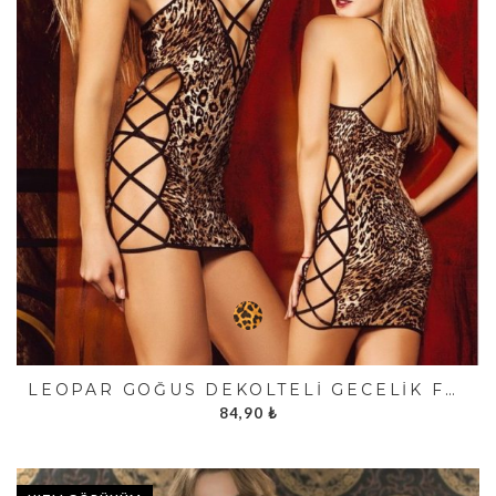
LEOPAR GÖĞÜS DEKOLTELI GECELIK FK2247
84,90
₺