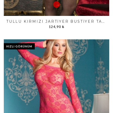
TÜLLÜ KIRMIZI JARTIYER BÜSTIYER TAKIMI FK1944
124,90
₺
HIZLI GÖRÜNÜM