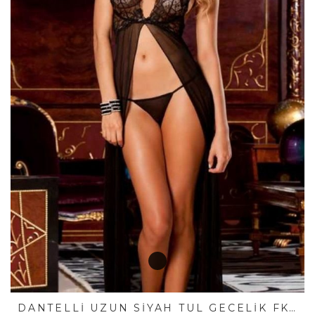
DANTELLI UZUN SIYAH TÜL GECELIK FK4364