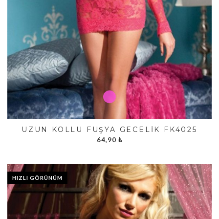
UZUN KOLLU FUŞYA GECELIK FK4025
64,90
₺
HIZLI GÖRÜNÜM