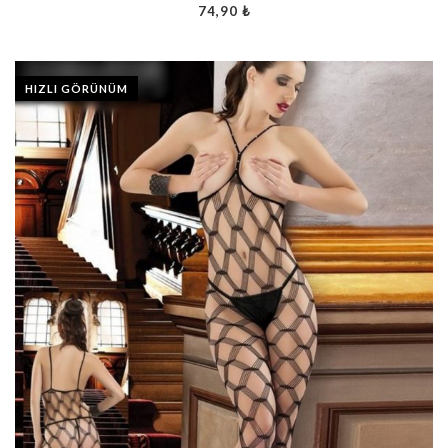
74,90
₺
HIZLI GÖRÜNÜM