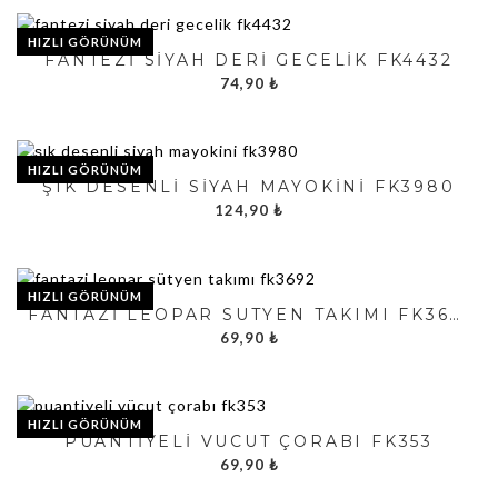
HIZLI GÖRÜNÜM
FANTEZI SIYAH DERI GECELIK FK4432
74,90
₺
HIZLI GÖRÜNÜM
ŞIK DESENLI SIYAH MAYOKINI FK3980
124,90
₺
HIZLI GÖRÜNÜM
FANTAZI LEOPAR SÜTYEN TAKIMI FK3692
69,90
₺
HIZLI GÖRÜNÜM
PUANTIYELI VÜCUT ÇORABI FK353
69,90
₺