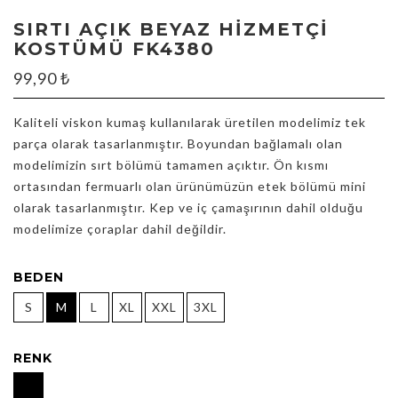
SIRTI AÇIK BEYAZ HIZMETÇI
KOSTÜMÜ FK4380
99,90
₺
Kaliteli viskon kumaş kullanılarak üretilen modelimiz tek
parça olarak tasarlanmıştır. Boyundan bağlamalı olan
modelimizin sırt bölümü tamamen açıktır. Ön kısmı
ortasından fermuarlı olan ürünümüzün etek bölümü mini
olarak tasarlanmıştır. Kep ve iç çamaşırının dahil olduğu
modelimize çoraplar dahil değildir.
BEDEN
S
M
L
XL
XXL
3XL
RENK