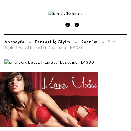
ırtı
Açık
0
0
Beyaz
Anasayfa
→
Fantazi İç Giyim
→
Kostüm
→ Sırtı
Hizmetçi
Açık Beyaz Hizmetçi Kostümü FK4380
Kostümü
FK4380
FantaziKapinda.com