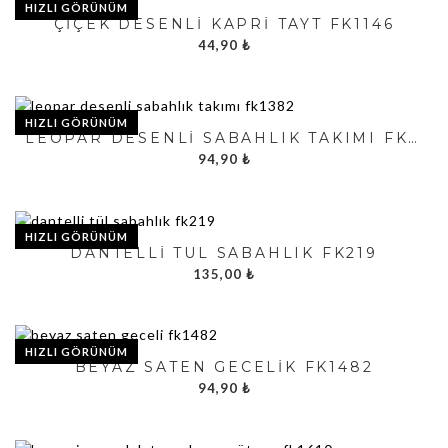
HIZLI GÖRÜNÜM
ÇIÇEK DESENLI KAPRI TAYT FK1146
44,90
₺
HIZLI GÖRÜNÜM
LEOPAR DESENLI SABAHLIK TAKIMI FK1382
94,90
₺
HIZLI GÖRÜNÜM
DANTELLI TÜL SABAHLIK FK219
135,00
₺
HIZLI GÖRÜNÜM
BEYAZ SATEN GECELIK FK1482
94,90
₺