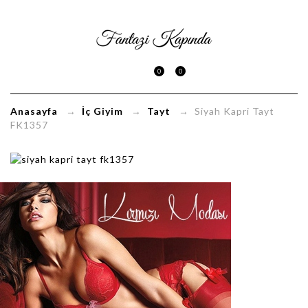
Siyah
Kapri
0
0
Tayt
FK1357
Anasayfa
→
İç Giyim
→
Tayt
→ Siyah Kapri Tayt
FK1357
FantaziKapinda.com