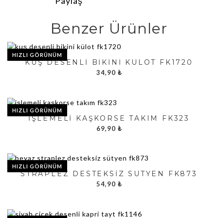
Benzer Ürünler
HIZLI GÖRÜNÜM
KUŞ DESENLI BIKINI KÜLOT FK1720
34,90
₺
HIZLI GÖRÜNÜM
İŞLEMELI KAŞKORSE TAKIM FK323
69,90
₺
HIZLI GÖRÜNÜM
STRAPLEZ DESTEKSIZ SÜTYEN FK873
54,90
₺