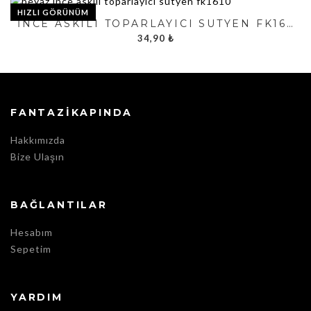
HIZLI GÖRÜNÜM
İNCE ASKILI TOPARLAYICI SÜTYEN FK1610
34,90
₺
FANTAZIKAPINDA
Hakkımızda
Bize Ulaşın
BAĞLANTILAR
Hesabım
Sepetim
YARDIM