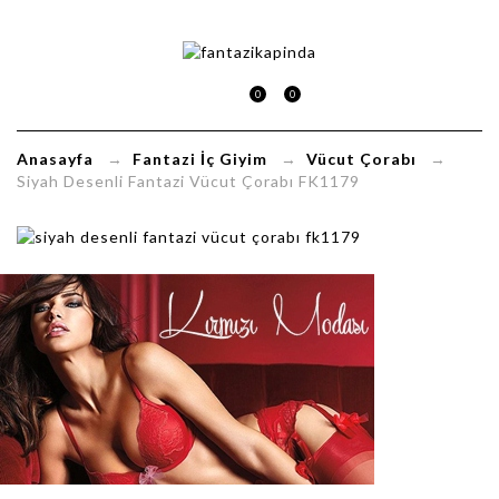
Siyah
Desenli
0
0
Fantazi
Anasayfa
→
Fantazi İç Giyim
→
Vücut Çorabı
→
Vücut
Siyah Desenli Fantazi Vücut Çorabı FK1179
Çorabı
FK1179
FantaziKapinda.com