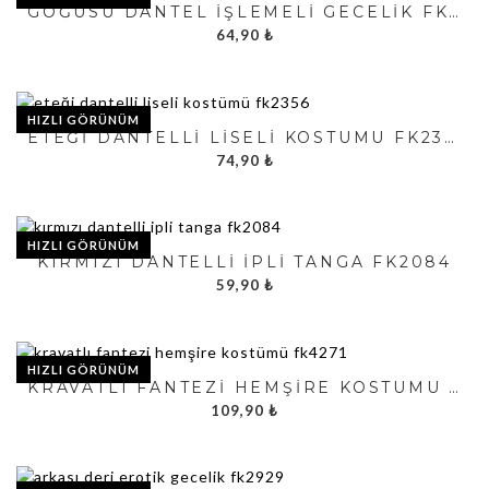
GÖĞÜSÜ DANTEL İŞLEMELI GECELIK FK1964
64,90
₺
HIZLI GÖRÜNÜM
ETEĞI DANTELLI LISELI KOSTÜMÜ FK2356
74,90
₺
HIZLI GÖRÜNÜM
KIRMIZI DANTELLI İPLI TANGA FK2084
59,90
₺
HIZLI GÖRÜNÜM
KRAVATLI FANTEZI HEMŞIRE KOSTÜMÜ FK4271
109,90
₺