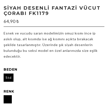
SIYAH DESENLI FANTAZI VÜCUT
ÇORABI FK1179
64,90
₺
Esnek ve vucudu saran modelimizin omuz kısmı ince ip
askılı olup, alt kısımda ise ağ kısmını açıkta bırakacak
şekilde tasarlanmıştır. Üzerinde şık siyah desenlerin
bulunduğu bu seksi model en özel anlarınızda size eşlik
edecektir.
BEDEN
Std
RENK