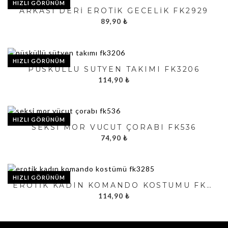
HIZLI GÖRÜNÜM
ARKASI DERI EROTIK GECELIK FK2929
89,90
₺
HIZLI GÖRÜNÜM
PÜSKÜLLÜ SÜTYEN TAKIMI FK3206
114,90
₺
HIZLI GÖRÜNÜM
SEKSI MOR VÜCUT ÇORABI FK536
74,90
₺
HIZLI GÖRÜNÜM
EROTIK KADIN KOMANDO KOSTÜMÜ FK3285
114,90
₺