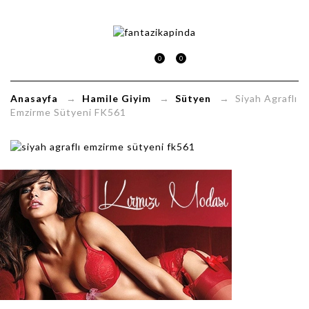
Siyah
Agraflı
0
0
Emzirme
Anasayfa
→
Hamile Giyim
→
Sütyen
→ Siyah Agraflı
Sütyeni
Emzirme Sütyeni FK561
FK561
FantaziKapinda.com