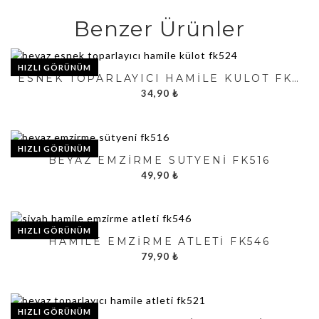
Benzer Ürünler
HIZLI GÖRÜNÜM
ESNEK TOPARLAYICI HAMILE KÜLOT FK524
34,90
₺
HIZLI GÖRÜNÜM
BEYAZ EMZIRME SÜTYENI FK516
49,90
₺
HIZLI GÖRÜNÜM
HAMILE EMZIRME ATLETI FK546
79,90
₺
HIZLI GÖRÜNÜM