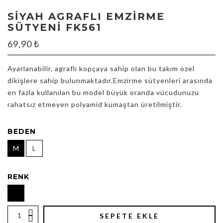
SIYAH AGRAFLI EMZIRME
SÜTYENI FK561
69,90
₺
Ayarlanabilir, agraflı kopçaya sahip olan bu takım özel
dikişlere sahip bulunmaktadır.Emzirme sütyenleri arasında
en fazla kullanılan bu model büyük oranda vücudunuzu
rahatsız etmeyen polyamid kumaştan üretilmiştir.
BEDEN
M
L
RENK
SEPETE EKLE