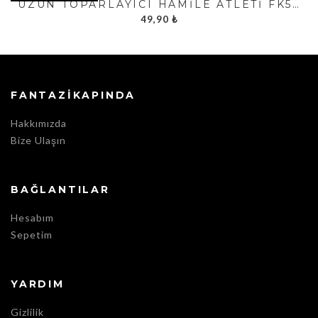
UZUN TOPARLAYICI HAMILE ATLETI FK521
49,90
₺
FANTAZIKAPINDA
Hakkımızda
Bize Ulaşın
BAĞLANTILAR
Hesabım
Sepetim
YARDIM
Gizlilik