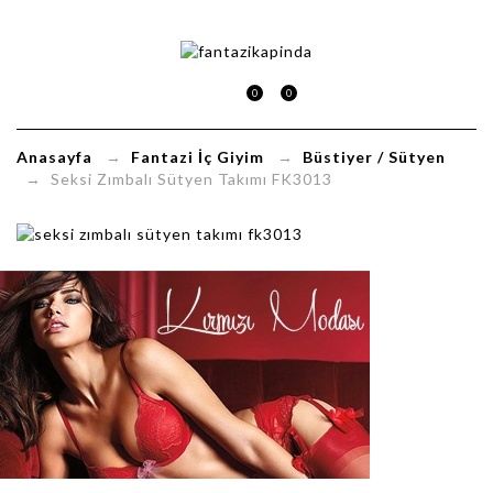
Seksi
Zımbalı
0
0
Sütyen
Anasayfa
→
Fantazi İç Giyim
→
Büstiyer / Sütyen
Takımı
→ Seksi Zımbalı Sütyen Takımı FK3013
FK3013
FantaziKapinda.com