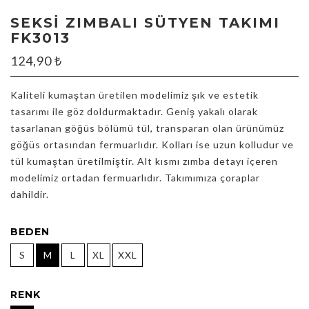
SEKSI ZIMBALI SÜTYEN TAKIMI
FK3013
124,90
₺
Kaliteli kumaştan üretilen modelimiz şık ve estetik
tasarımı ile göz doldurmaktadır. Geniş yakalı olarak
tasarlanan göğüs bölümü tül, transparan olan ürünümüz
göğüs ortasından fermuarlıdır. Kolları ise uzun kolludur ve
tül kumaştan üretilmiştir. Alt kısmı zımba detayı içeren
modelimiz ortadan fermuarlıdır. Takımımıza çoraplar
dahildir.
BEDEN
S
M
L
XL
XXL
RENK