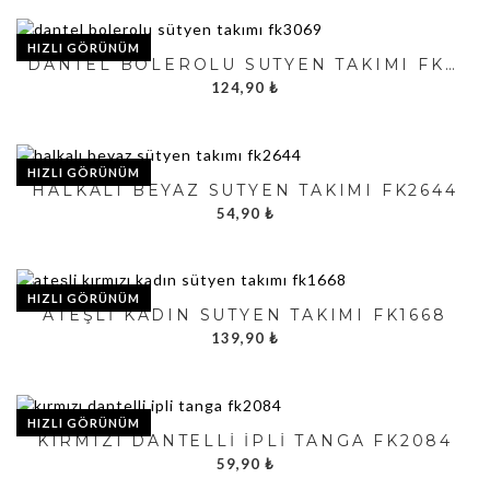
HIZLI GÖRÜNÜM
DANTEL BOLEROLU SÜTYEN TAKIMI FK3069
124,90
₺
HIZLI GÖRÜNÜM
HALKALI BEYAZ SÜTYEN TAKIMI FK2644
54,90
₺
HIZLI GÖRÜNÜM
ATEŞLI KADIN SÜTYEN TAKIMI FK1668
139,90
₺
HIZLI GÖRÜNÜM
KIRMIZI DANTELLI İPLI TANGA FK2084
59,90
₺