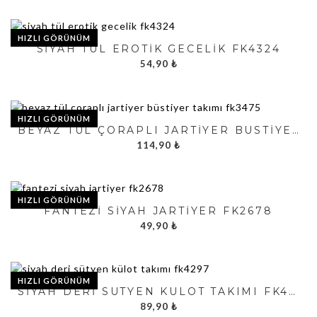
HIZLI GÖRÜNÜM
SIYAH TÜL EROTIK GECELIK FK4324
54,90
₺
HIZLI GÖRÜNÜM
BEYAZ TÜL ÇORAPLI JARTIYER BÜSTIYER TAKIMI FK3475
114,90
₺
HIZLI GÖRÜNÜM
FANTEZI SIYAH JARTIYER FK2678
49,90
₺
HIZLI GÖRÜNÜM
SIYAH DERI SÜTYEN KÜLOT TAKIMI FK4297
89,90
₺