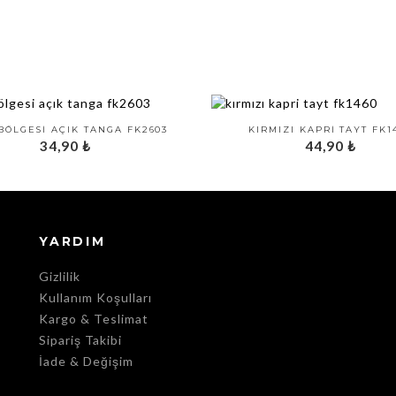
BÖLGESI AÇIK TANGA FK2603
KIRMIZI KAPRI TAYT FK1
34,90
₺
44,90
₺
YARDIM
Gizlilik
Kullanım Koşulları
Kargo & Teslimat
Sipariş Takibi
İade & Değişim