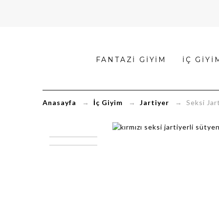
Seksi
FANTAZI GIYIM
İÇ GIYI
Jartiyerli
Sütyen
Anasayfa
→
İç Giyim
→
Jartiyer
→ Seksi Jarti
Takımı
FK1070
|
FantaziKapinda.co