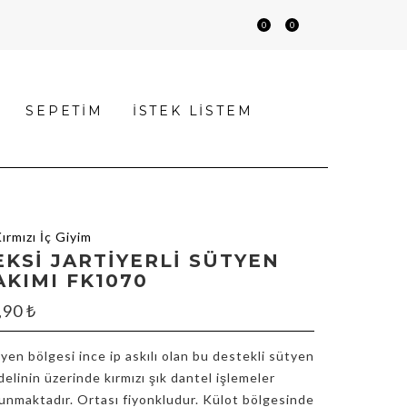
0
0
SEPETIM
İSTEK LISTEM
EKSI JARTIYERLI SÜTYEN
AKIMI FK1070
,90
₺
yen bölgesi ince ip askılı olan bu destekli sütyen
elinin üzerinde kırmızı şık dantel işlemeler
unmaktadır. Ortası fiyonkludur. Külot bölgesinde