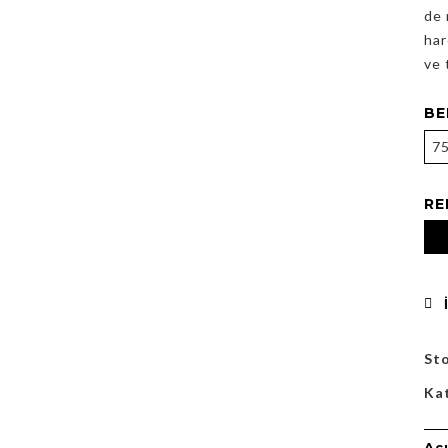
de 
har
ve 
BE
7
RE
St
Ka
Aç