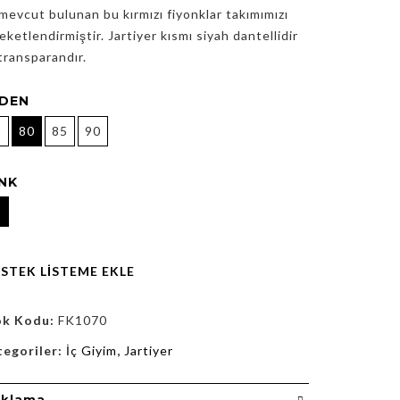
mevcut bulunan bu kırmızı fiyonklar takımımızı
eketlendirmiştir. Jartiyer kısmı siyah dantellidir
transparandır.
DEN
5
80
85
90
NK
İSTEK LISTEME EKLE
ok Kodu:
FK1070
tegoriler:
İç Giyim
,
Jartiyer
ıklama