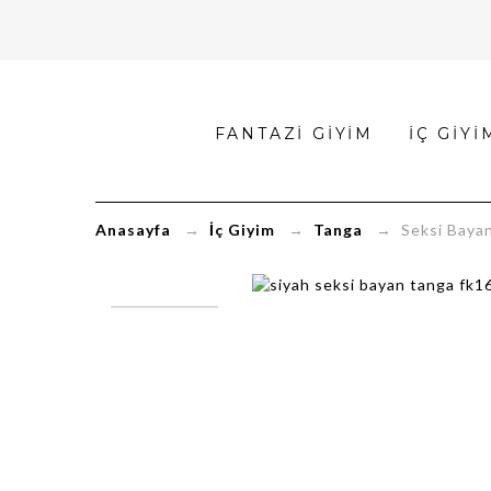
Seksi
FANTAZI GIYIM
İÇ GIYI
Bayan
Tanga
Anasayfa
→
İç Giyim
→
Tanga
→ Seksi Bayan
FK1625
|
FantaziKapinda.co