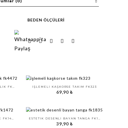
rumlar (0)
BEDEN ÖLÇÜLERI
PUANTIYELI SEKSI MINI GECELIK FK4472
İŞLEMELI KAŞKORSE TAKIM FK323
69,90
₺
BEYAZ DIKIŞSIZ BOXER KORSE FK1472
ESTETIK DESENLI BAYAN TANGA FK1835
39,90
₺