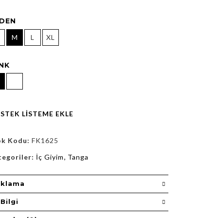
DEN
M
L
XL
NK
İSTEK LISTEME EKLE
ok Kodu:
FK1625
tegoriler:
İç Giyim
,
Tanga
ıklama
Bilgi