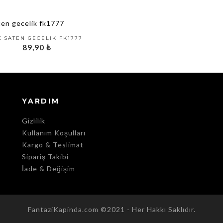
K SATEN GECELIK FK1777
89,90
₺
YARDIM
Gizlilik
Kullanım Koşulları
Kargo & Teslimat
Sipariş Takibi
İade & Değişim
FantaziKapinda.com ©2021 - Her Hakkı Saklıdır.