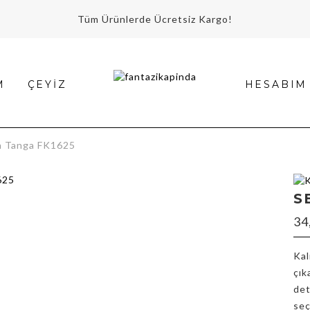
Tüm Ürünlerde Ücretsiz Kargo!
M
ÇEYIZ
HESABIM
 Tanga FK1625
S
m
34
Kal
çık
det
seç