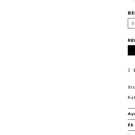
BE
S
RE
St
Ka
Aç
Ek 