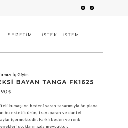
0
0
SEPETIM
İSTEK LISTEM
EKSI BAYAN TANGA FK1625
,90
₺
iteli kumaşı ve bedeni saran tasarımıyla ön plana
an bu estetik ürün, transparan ve dantel
aylar içermektedir. Farklı beden ve renk
enekleri stoklarımızda mevcuttur.