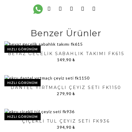
Benzer Ürünler
HIZLI GÖRÜNÜM
BEYAZ GECELIK SABAHLIK TAKIMI FK615
149,90
₺
HIZLI GÖRÜNÜM
DANTEL YIRTMAÇLI ÇEYIZ SETI FK1150
279,90
₺
HIZLI GÖRÜNÜM
ÇIÇEKLI TÜL ÇEYIZ SETI FK936
394,90
₺