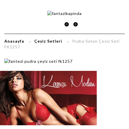
Pudra
Saten
0
0
Çeyiz
Anasayfa
→
Çeyiz Setleri
→ Pudra Saten Çeyiz Seti
Seti
FK1257
FK1257
FantaziKapinda.com