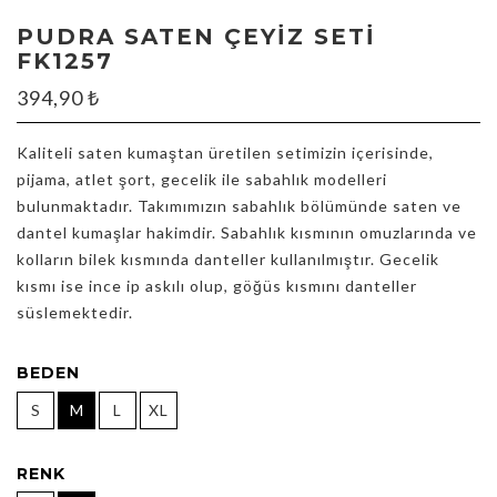
PUDRA SATEN ÇEYIZ SETI
FK1257
394,90
₺
Kaliteli saten kumaştan üretilen setimizin içerisinde,
pijama, atlet şort, gecelik ile sabahlık modelleri
bulunmaktadır. Takımımızın sabahlık bölümünde saten ve
dantel kumaşlar hakimdir. Sabahlık kısmının omuzlarında ve
kolların bilek kısmında danteller kullanılmıştır. Gecelik
kısmı ise ince ip askılı olup, göğüs kısmını danteller
süslemektedir.
BEDEN
S
M
L
XL
RENK