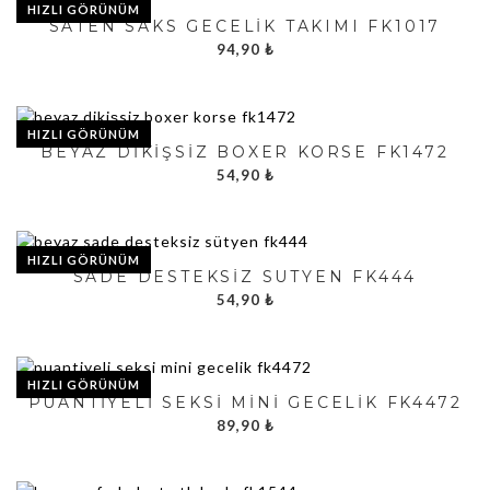
HIZLI GÖRÜNÜM
SATEN SAKS GECELIK TAKIMI FK1017
94,90
₺
HIZLI GÖRÜNÜM
BEYAZ DIKIŞSIZ BOXER KORSE FK1472
54,90
₺
HIZLI GÖRÜNÜM
SADE DESTEKSIZ SÜTYEN FK444
54,90
₺
HIZLI GÖRÜNÜM
PUANTIYELI SEKSI MINI GECELIK FK4472
89,90
₺