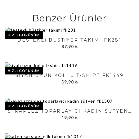
Benzer Ürünler
HIZLI GÖRÜNÜM
DESTEKLI BÜSTIYER TAKIMI FK281
87,90
₺
HIZLI GÖRÜNÜM
SIYAH UZUN KOLLU T-SHIRT FK1449
59,90
₺
HIZLI GÖRÜNÜM
STRAPLEZ TOPARLAYICI KADIN SÜTYEN FK1507
19,90
₺