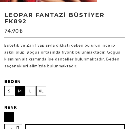
LEOPAR FANTAZI BÜSTIYER
FK892
74,90
₺
Estetik ve Zarif yapısıyla dikkati çeken bu ürün ince ip
askılı olup, göğüs ortasında fiyonk bulunmaktadır. Göğüs
kısmının alt kısmında ise danteller bulunmaktadır. Beden
seçenekleri elimizde bulunmaktadır.
BEDEN
S
M
L
XL
RENK