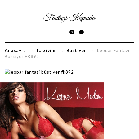
Leopar
Fantazi
0
0
Büstiyer
FK892
Anasayfa
→
İç Giyim
→
Büstiyer
→ Leopar Fantazi
Büstiyer FK892
FantaziKapinda.com