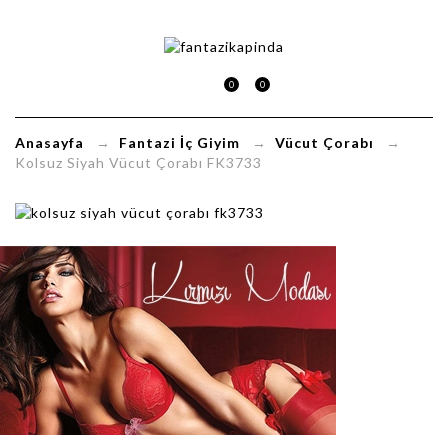
Kolsuz
Siyah
0
0
Vücut
Anasayfa
→
Fantazi İç Giyim
→
Vücut Çorabı
→
Çorabı
Kolsuz Siyah Vücut Çorabı FK3733
FK3733
FantaziKapinda.com