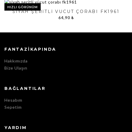
HIZLI GÖRÜNÜM
SIYAH ŞERITLI VÜCUT ÇORABI FK1961
64,90
₺
FANTAZIKAPINDA
Hakkımızda
Bize Ulaşın
BAĞLANTILAR
Hesabım
Sepetim
YARDIM