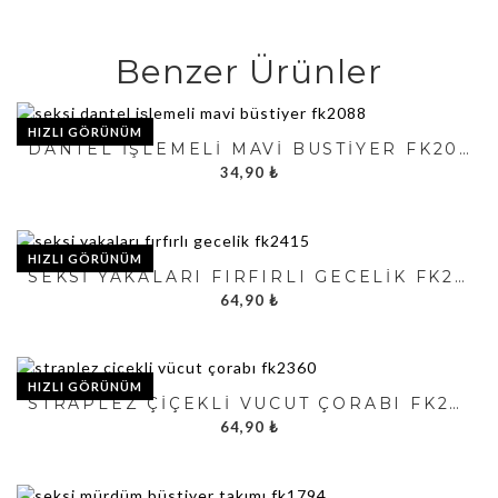
Benzer Ürünler
HIZLI GÖRÜNÜM
DANTEL İŞLEMELI MAVI BÜSTIYER FK2088
34,90
₺
HIZLI GÖRÜNÜM
SEKSI YAKALARI FIRFIRLI GECELIK FK2415
64,90
₺
HIZLI GÖRÜNÜM
STRAPLEZ ÇIÇEKLI VÜCUT ÇORABI FK2360
64,90
₺