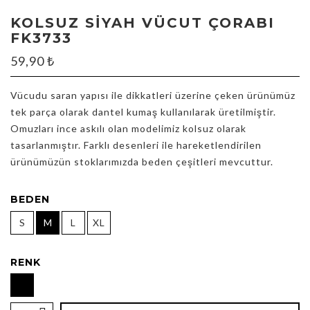
KOLSUZ SIYAH VÜCUT ÇORABI
FK3733
59,90
₺
Vücudu saran yapısı ile dikkatleri üzerine çeken ürünümüz
tek parça olarak dantel kumaş kullanılarak üretilmiştir.
Omuzları ince askılı olan modelimiz kolsuz olarak
tasarlanmıştır. Farklı desenleri ile hareketlendirilen
ürünümüzün stoklarımızda beden çeşitleri mevcuttur.
BEDEN
S
M
L
XL
RENK