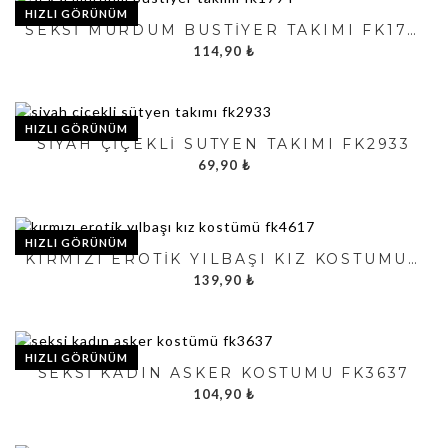
HIZLI GÖRÜNÜM
SEKSI MÜRDÜM BÜSTIYER TAKIMI FK1794
114,90
₺
HIZLI GÖRÜNÜM
SIYAH ÇIÇEKLI SÜTYEN TAKIMI FK2933
69,90
₺
HIZLI GÖRÜNÜM
KIRMIZI EROTIK YILBAŞI KIZ KOSTÜMÜ FK4617
139,90
₺
HIZLI GÖRÜNÜM
SEKSI KADIN ASKER KOSTÜMÜ FK3637
104,90
₺