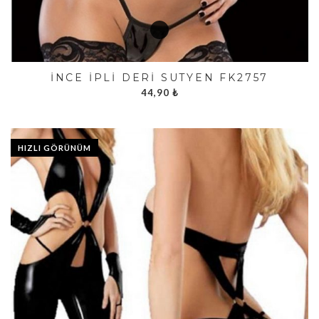
İNCE İPLI DERI SÜTYEN FK2757
44,90
₺
HIZLI GÖRÜNÜM