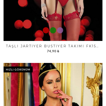
TAŞLI JARTIYER BÜSTIYER TAKIMI FK1548
74,90
₺
HIZLI GÖRÜNÜM