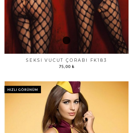
SEKSI VÜCUT ÇORABI FK183
75,00
₺
HIZLI GÖRÜNÜM