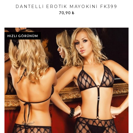
DANTELLI EROTIK MAYOKINI FK399
70,90
₺
HIZLI GÖRÜNÜM