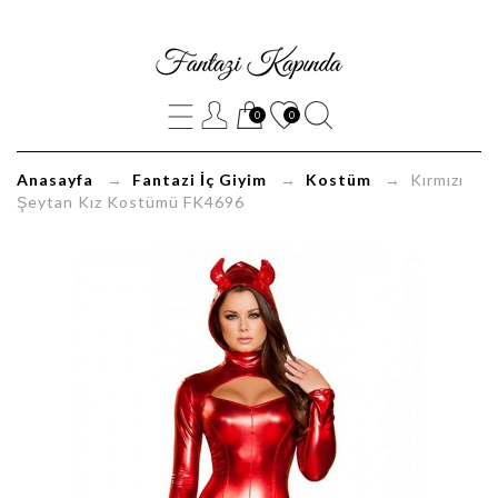
Kırmızı
Şeytan
0
0
Kız
Kostümü
Anasayfa
→
Fantazi İç Giyim
→
Kostüm
→ Kırmızı
Şeytan Kız Kostümü FK4696
FK4696
FantaziKapinda.com