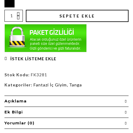
SEPETE EKLE
İSTEK LISTEME EKLE
Stok Kodu:
FK3281
Kategoriler:
Fantazi İç Giyim
,
Tanga
Açıklama
Ek Bilgi
Yorumlar (0)