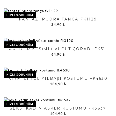
HIZLI GÖRÜNÜM
FANTAZI PUDRA TANGA FK1129
34,90
₺
HIZLI GÖRÜNÜM
JARTIYER KESIMLI VÜCUT ÇORABI FK3120
64,90
₺
HIZLI GÖRÜNÜM
KIRMIZI TÜL YILBAŞI KOSTÜMÜ FK4630
184,90
₺
HIZLI GÖRÜNÜM
SEKSI KADIN ASKER KOSTÜMÜ FK3637
104,90
₺