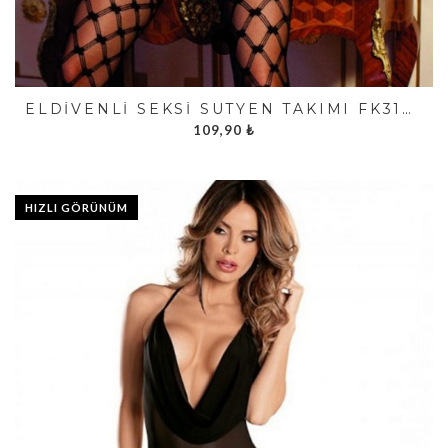
ELDIVENLI SEKSI SÜTYEN TAKIMI FK3102
109,90
₺
HIZLI GÖRÜNÜM