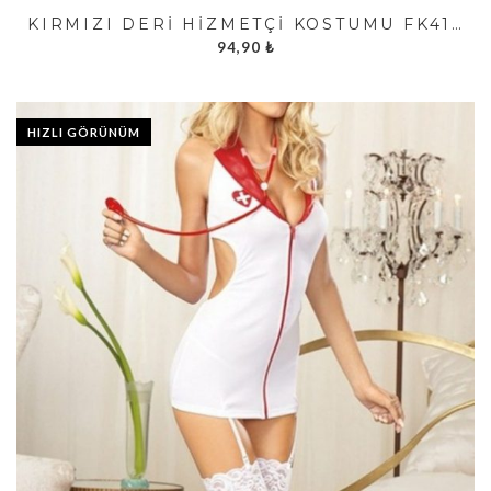
KIRMIZI DERI HIZMETÇI KOSTÜMÜ FK4197
94,90
₺
HIZLI GÖRÜNÜM