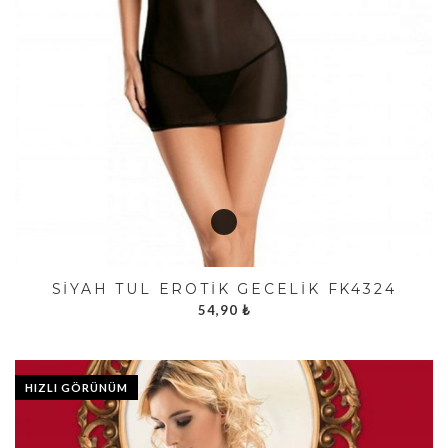
SIYAH TÜL EROTIK GECELIK FK4324
54,90
₺
HIZLI GÖRÜNÜM