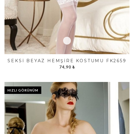
SEKSI BEYAZ HEMŞIRE KOSTÜMÜ FK2659
74,90
₺
HIZLI GÖRÜNÜM