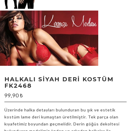
HALKALI SIYAH DERI KOSTÜM
FK2468
99,90
₺
Üzerinde halka detayları bulunduran bu şık ve estetik
kostüm lame deri kumaştan üretilmiştir. Tek parça olan
kıyafetimiz boyundan geçmelidir. Derin göğüs dekoltesi
bulunduran modelimiz önden ve arkadan halkalar ile