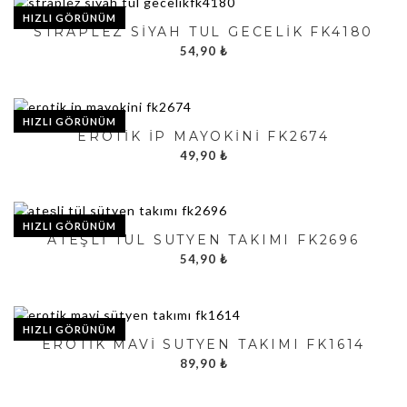
HIZLI GÖRÜNÜM
STRAPLEZ SIYAH TÜL GECELIK FK4180
54,90
₺
HIZLI GÖRÜNÜM
EROTIK İP MAYOKINI FK2674
49,90
₺
HIZLI GÖRÜNÜM
ATEŞLI TÜL SÜTYEN TAKIMI FK2696
54,90
₺
HIZLI GÖRÜNÜM
EROTIK MAVI SÜTYEN TAKIMI FK1614
89,90
₺