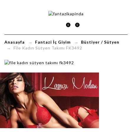
File
Kadın
0
0
Sütyen
Anasayfa
→
Fantazi İç Giyim
→
Büstiyer / Sütyen
Takımı
→ File Kadın Sütyen Takımı FK3492
FK3492
FantaziKapinda.com