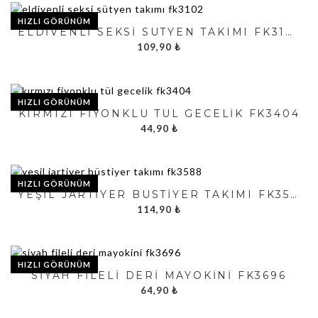
HIZLI GÖRÜNÜM
ELDIVENLI SEKSI SÜTYEN TAKIMI FK3102
109,90
₺
HIZLI GÖRÜNÜM
KIRMIZI FIYONKLU TÜL GECELIK FK3404
44,90
₺
HIZLI GÖRÜNÜM
YEŞIL JARTIYER BÜSTIYER TAKIMI FK3588
114,90
₺
HIZLI GÖRÜNÜM
SIYAH FILELI DERI MAYOKINI FK3696
64,90
₺