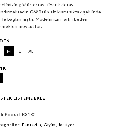
elimizin göğüs ortası fiyonk detayı
ındırmaktadır. Göğüsün alt kısmı zikzak şeklinde
erle bağlanmıştır. Modelimizin farklı beden
enekleri mevcuttur.
DEN
M
L
XL
NK
İSTEK LISTEME EKLE
ok Kodu:
FK3182
tegoriler:
Fantazi İç Giyim
,
Jartiyer