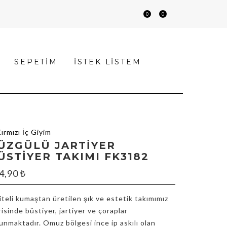
0
0
SEPETIM
İSTEK LISTEM
ÜZGÜLÜ JARTIYER
ÜSTIYER TAKIMI FK3182
4,90
₺
iteli kumaştan üretilen şık ve estetik takımımız
risinde büstiyer, jartiyer ve çoraplar
unmaktadır. Omuz bölgesi ince ip askılı olan