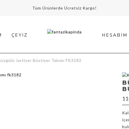
Tüm Ürünlerde Ücretsiz Kargo!
M
ÇEYIZ
HESABIM
gülü Jartiyer Büstiyer Takımı FK3182
B
B
m
11
Kal
içe
bul