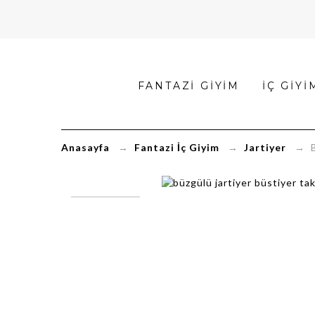
Büzgülü
FANTAZI GIYIM
İÇ GIYI
Jartiyer
Büstiyer
Anasayfa
→
Fantazi İç Giyim
→
Jartiyer
→ Büz
Takımı
FK3182
|
FantaziKapinda.co