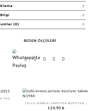
ıklama
Bilgi
rumlar (0)
BEDEN ÖLÇÜLERI
ALTI DANTELLI FANTAZI TANGA FK2015
TÜLLÜ KIRMIZI JARTIYER BÜSTIYER TAKIMI FK1944
124,90
₺