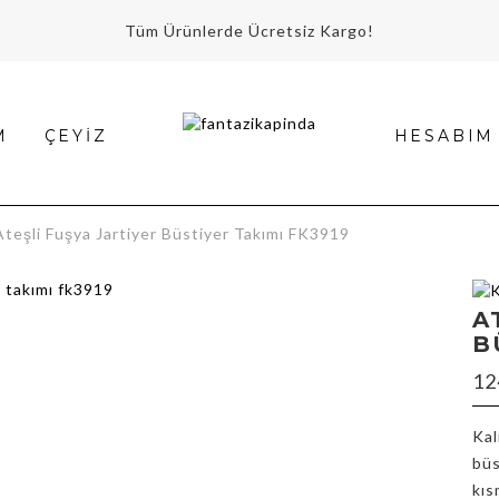
Tüm Ürünlerde Ücretsiz Kargo!
M
ÇEYIZ
HESABIM
şli Fuşya Jartiyer Büstiyer Takımı FK3919
A
B
12
m
Kal
büs
kıs