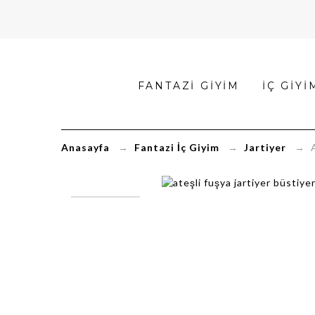
Ateşli
FANTAZI GIYIM
İÇ GIYI
Fuşya
Jartiyer
Anasayfa
→
Fantazi İç Giyim
→
Jartiyer
→ Ate
Büstiyer
Takımı
FK3919
|
FantaziKapinda.co