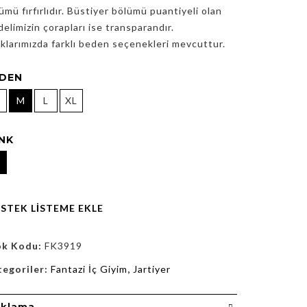
ümü fırfırlıdır. Büstiyer bölümü puantiyeli olan
elimizin çorapları ise transparandır.
klarımızda farklı beden seçenekleri mevcuttur.
DEN
M
L
XL
NK
İSTEK LISTEME EKLE
ok Kodu:
FK3919
tegoriler:
Fantazi İç Giyim
,
Jartiyer
ıklama