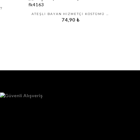
37
ATEŞLI BAYAN HIZMETÇI KOSTÜMÜ FK4163
74,90
₺