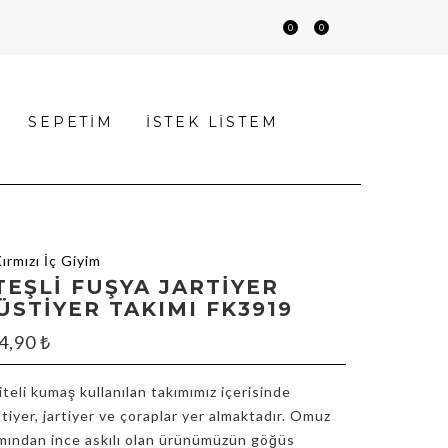
0
0
SEPETIM
İSTEK LISTEM
TEŞLI FUŞYA JARTIYER
ÜSTIYER TAKIMI FK3919
4,90
₺
iteli kumaş kullanılan takımımız içerisinde
tiyer, jartiyer ve çoraplar yer almaktadır. Omuz
mından ince askılı olan ürünümüzün göğüs