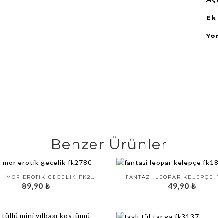
Ek 
Yo
Benzer Ürünler
YANLARI MOR EROTIK GECELIK FK2780
FANTAZI LEOPAR KELEPÇE 
89,90
₺
49,90
₺