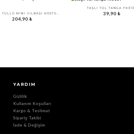
TAŞLI TÜL TANGA FK31
39,90
₺
KIRMIZI TÜLLÜ MINI YILBAŞI KOSTÜMÜ FK4642
204,90
₺
YARDIM
Gizlilik
Kullanım Koşulları
Kargo & Teslimat
Sipariş Takibi
İade & Değişim