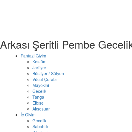
Arkası Şeritli Pembe Gecel
Fantazi Giyim
Kostüm
Jartiyer
Büstiyer / Sütyen
Vücut Çorabı
Mayokini
Gecelik
Tanga
Elbise
Aksesuar
İç Giyim
Gecelik
Sabahlık