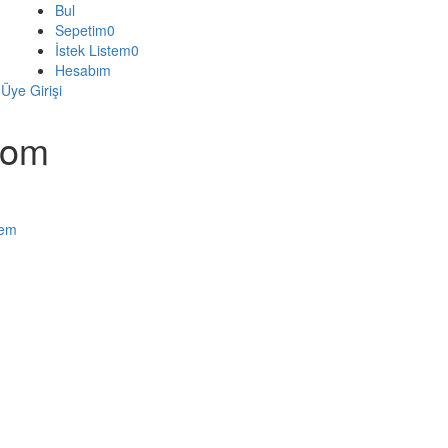
Bul
Sepetim
0
İstek Listem
0
Hesabım
Üye Girişi
com
tem