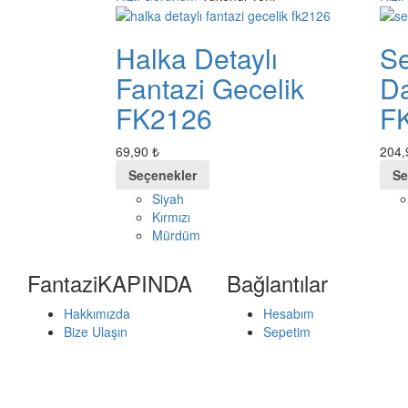
Halka Detaylı
Se
Fantazi Gecelik
D
FK2126
F
69,90
₺
204
Seçenekler
Se
Siyah
Kırmızı
Mürdüm
FantaziKAPINDA
Bağlantılar
Hakkımızda
Hesabım
Bize Ulaşın
Sepetim