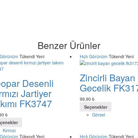
Benzer Ürünler
ı Görünüm
Tükendi
Yeni
Hızlı Görünüm
Tükendi
Yeni
Zincirli Bayan
opar Desenli
Gecelik FK31
rmızı Jartiyer
99,90
₺
kımı FK3747
Seçenekler
,90
₺
Görsel
çenekler
Kırmızı
ı Görünüm
Tükendi
Yeni
Hızlı Görünüm
Tükendi
Yeni