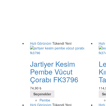
Hızlı Görünüm
Tükendi
Yeni
Hızl
Jartiyer Kesim
Le
Pembe Vücut
Kı
Çorabı FK3796
Ta
74,90
₺
114
Seçenekler
Se
Pembe
Hızlı Görünüm
Tükendi
Yeni
Hızl