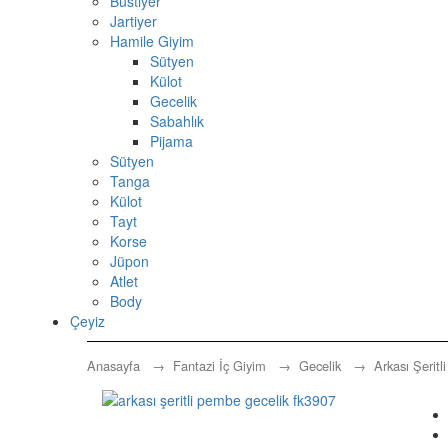
Büstiyer
Jartiyer
Hamile Giyim
Sütyen
Külot
Gecelik
Sabahlık
Pijama
Sütyen
Tanga
Külot
Tayt
Korse
Jüpon
Atlet
Body
Çeyiz
Anasayfa
→
Fantazi İç Giyim
→
Gecelik
→ Arkası Şeritli