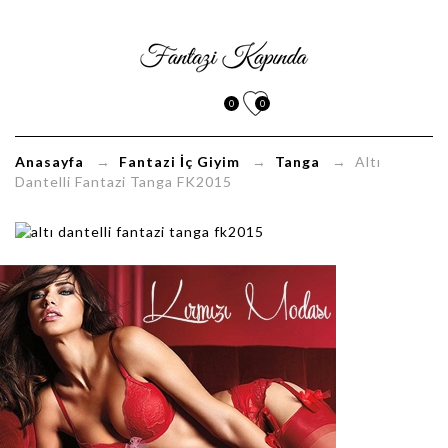
Altı
Dantelli
0
0
Fantazi
Tanga
Anasayfa
→
Fantazi İç Giyim
→
Tanga
→ Altı
Dantelli Fantazi Tanga FK2015
FK2015
FantaziKapinda.com