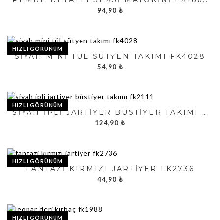
PEMBE DETAYLI SEKSI MAYOKINI FK1868
94,90
₺
HIZLI GÖRÜNÜM
SIYAH MINI TÜL SÜTYEN TAKIMI FK4028
54,90
₺
HIZLI GÖRÜNÜM
SIYAH İPLI JARTIYER BÜSTIYER TAKIMI FK2111
124,90
₺
HIZLI GÖRÜNÜM
FANTAZI KIRMIZI JARTIYER FK2736
44,90
₺
HIZLI GÖRÜNÜM