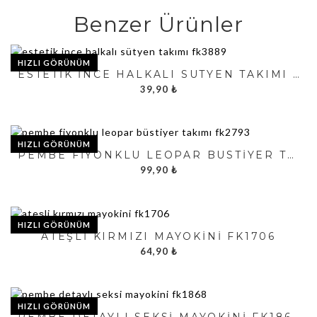
Benzer Ürünler
HIZLI GÖRÜNÜM
ESTETIK İNCE HALKALI SÜTYEN TAKIMI FK3889
39,90
₺
HIZLI GÖRÜNÜM
PEMBE FIYONKLU LEOPAR BÜSTIYER TAKIMI FK2793
99,90
₺
HIZLI GÖRÜNÜM
ATEŞLI KIRMIZI MAYOKINI FK1706
64,90
₺
HIZLI GÖRÜNÜM