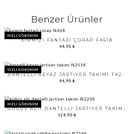
Benzer Ürünler
HIZLI GÖRÜNÜM
KIRMIZI FANTAZI ÇORAP FK618
44,90
₺
HIZLI GÖRÜNÜM
DANTELLI BEYAZ JARTIYER TAKIMI FK2514
44,90
₺
HIZLI GÖRÜNÜM
GÖĞÜS ALTI DANTELLI JARTIYER TAKIMI FK2230
124,90
₺