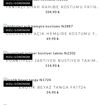
HIZLI GÖRÜNÜM
FANTAZI SIYAH RAHIBE KOSTÜMÜ FK1166
104,90
₺
HIZLI GÖRÜNÜM
GÖĞÜSLERI AÇIK HEMŞIRE KOSTÜMÜ FK2887
69,90
₺
HIZLI GÖRÜNÜM
PUANTIYELI JARTIYER BÜSTIYER TAKIMI FK2202
114,90
₺
HIZLI GÖRÜNÜM
EROTIK BEYAZ TANGA FK1724
34,90
₺