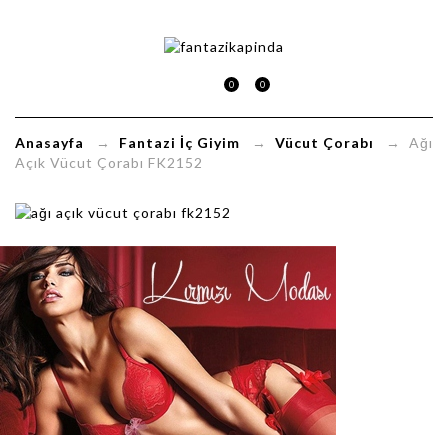
Ağı
Açık
0
0
Vücut
Anasayfa
→
Fantazi İç Giyim
→
Vücut Çorabı
→ Ağı
Çorabı
Açık Vücut Çorabı FK2152
FK2152
FantaziKapinda.com