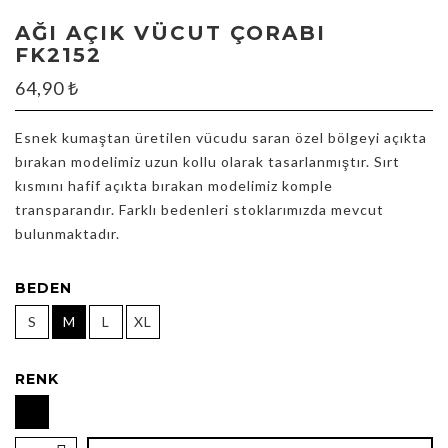
AĞI AÇIK VÜCUT ÇORABI
FK2152
64,90
₺
Esnek kumaştan üretilen vücudu saran özel bölgeyi açıkta
bırakan modelimiz uzun kollu olarak tasarlanmıştır. Sırt
kısmını hafif açıkta bırakan modelimiz komple
transparandır. Farklı bedenleri stoklarımızda mevcut
bulunmaktadır.
BEDEN
S
M
L
XL
RENK